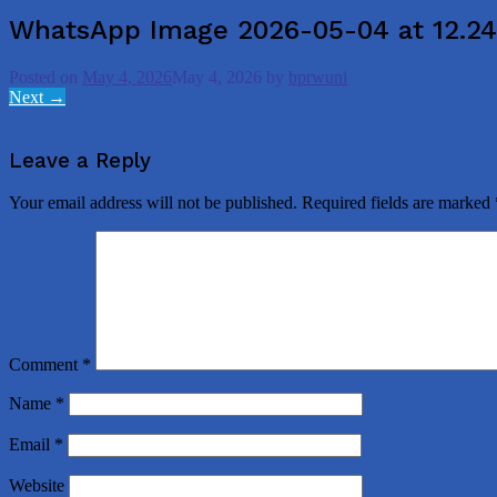
WhatsApp Image 2026-05-04 at 12.24
Posted on
May 4, 2026
May 4, 2026
by
bprwuni
Next →
Leave a Reply
Your email address will not be published.
Required fields are marked
Comment
*
Name
*
Email
*
Website