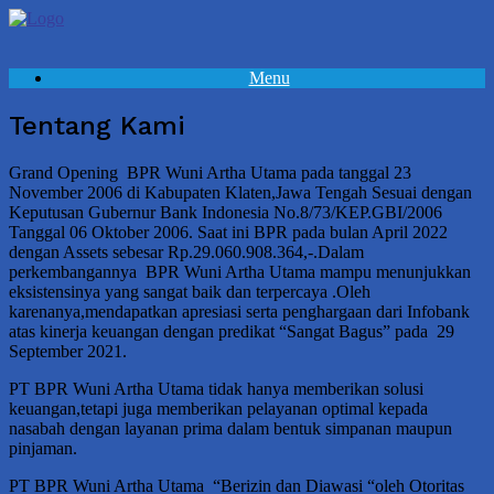
Skip
to
content
Menu
Tentang Kami
Grand Opening BPR Wuni Artha Utama pada tanggal 23
November 2006 di Kabupaten Klaten,Jawa Tengah Sesuai dengan
Keputusan Gubernur Bank Indonesia No.8/73/KEP.GBI/2006
Tanggal 06 Oktober 2006. Saat ini BPR pada bulan April 2022
dengan Assets sebesar Rp.29.060.908.364,-.Dalam
perkembangannya BPR Wuni Artha Utama mampu menunjukkan
eksistensinya yang sangat baik dan terpercaya .Oleh
karenanya,mendapatkan apresiasi serta penghargaan dari Infobank
atas kinerja keuangan dengan predikat “Sangat Bagus” pada 29
September 2021.
PT BPR Wuni Artha Utama tidak hanya memberikan solusi
keuangan,tetapi juga memberikan pelayanan optimal kepada
nasabah dengan layanan prima dalam bentuk simpanan maupun
pinjaman.
PT BPR Wuni Artha Utama “Berizin dan Diawasi “oleh Otoritas