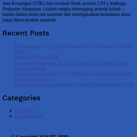
Jasa Keuangan (OJK) dan menjadi Bank peserta LPS ( lembaga
Penjamin Simpanan ) dalam rangka memegang prinsip kehati –
hatian dalam melayani nasabah dan meningkatkan keamanan dana
yang dipercayakan nasabah.
Recent Posts
Pengumuman Hari Libur Nasional dan Cuti Bersama Tahun
2026
Program Ketupat BPR
Lowongan Pekerjaan PT. BPR Wuni Artha Utama Bagian
Funding Officer
Lowongan Pekerjaan di PT. BPR Wuni Artha Utama Bagian
Kabag Pemasaran
Pengumuman Libur Hari Raya Nyepi Tahun Baru Saka 1948
Categories
info WAU
Uncategorized
© Copyright 2024 PT. BPR