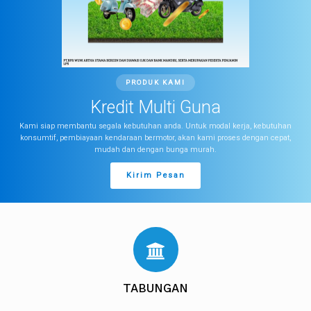
PRODUK KAMI
Kredit Multi Guna
Kami siap membantu segala kebutuhan anda. Untuk modal kerja, kebutuhan
konsumtif, pembiayaan kendaraan bermotor, akan kami proses dengan cepat,
mudah dan dengan bunga murah.
Kirim Pesan
TABUNGAN