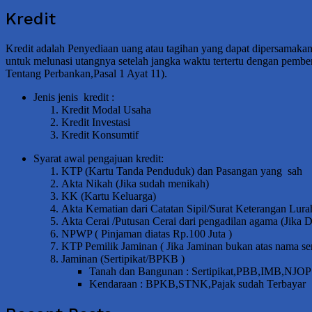
Kredit
Kredit adalah Penyediaan uang atau tagihan yang dapat dipersamaka
untuk melunasi utangnya setelah jangka waktu tertertu dengan pe
Tentang Perbankan,Pasal 1 Ayat 11).
Jenis jenis kredit :
Kredit Modal Usaha
Kredit Investasi
Kredit Konsumtif
Syarat awal pengajuan kredit:
KTP (Kartu Tanda Penduduk) dan Pasangan yang sah
Akta Nikah (Jika sudah menikah)
KK (Kartu Keluarga)
Akta Kematian dari Catatan Sipil/Surat Keterangan Lura
Akta Cerai /Putusan Cerai dari pengadilan agama (Jika 
NPWP ( Pinjaman diatas Rp.100 Juta )
KTP Pemilik Jaminan ( Jika Jaminan bukan atas nama sen
Jaminan (Sertipikat/BPKB )
Tanah dan Bangunan : Sertipikat,PBB,IMB,NJOP
Kendaraan : BPKB,STNK,Pajak sudah Terbayar