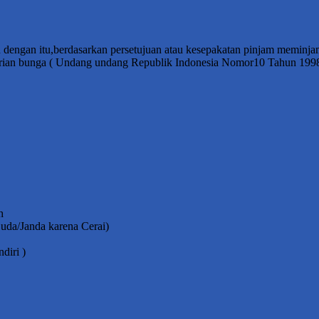
n dengan itu,berdasarkan persetujuan atau kesepakatan pinjam meminj
mberian bunga ( Undang undang Republik Indonesia Nomor10 Tahun 19
h
Duda/Janda karena Cerai)
diri )