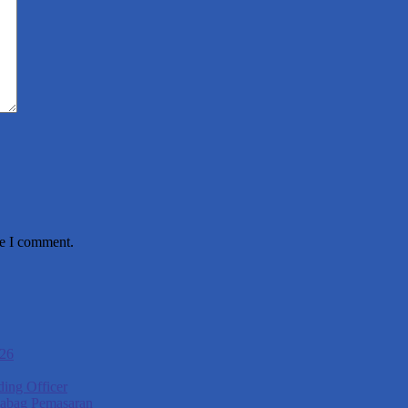
me I comment.
026
ing Officer
Kabag Pemasaran