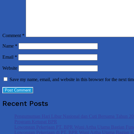
Comment
*
Name
*
Email
*
Website
Save my name, email, and website in this browser for the next ti
Recent Posts
Pengumuman Hari Libur Nasional dan Cuti Bersama Tahun 2
Program Ketupat BPR
Lowongan Pekerjaan PT. BPR Wuni Artha Utama Bagian Fund
Lowongan Pekerjaan di PT. BPR Wuni Artha Utama Bagian 