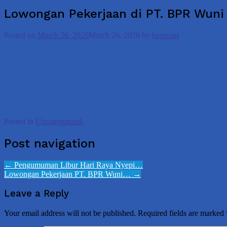
Lowongan Pekerjaan di PT. BPR Wuni
Posted on
March 26, 2026
March 26, 2026
by
bprwuni
Posted in
Uncategorized
.
Post navigation
←
Pengumuman Libur Hari Raya Nyepi…
Lowongan Pekerjaan PT. BPR Wuni…
→
Leave a Reply
Your email address will not be published.
Required fields are marked