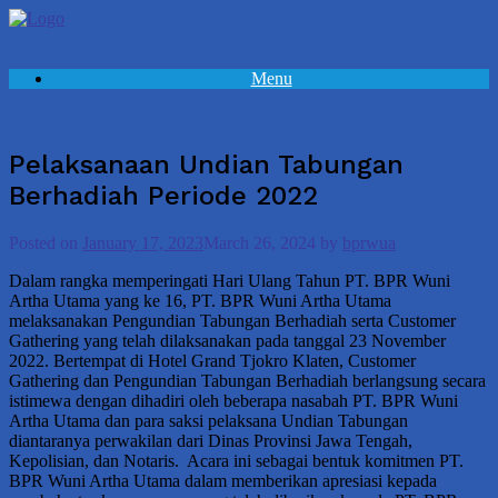
Skip
to
content
Menu
Pelaksanaan Undian Tabungan
Berhadiah Periode 2022
Posted on
January 17, 2023
March 26, 2024
by
bprwua
Dalam rangka memperingati Hari Ulang Tahun PT. BPR Wuni
Artha Utama yang ke 16, PT. BPR Wuni Artha Utama
melaksanakan Pengundian Tabungan Berhadiah serta Customer
Gathering yang telah dilaksanakan pada tanggal 23 November
2022. Bertempat di Hotel Grand Tjokro Klaten, Customer
Gathering dan Pengundian Tabungan Berhadiah berlangsung secara
istimewa dengan dihadiri oleh beberapa nasabah PT. BPR Wuni
Artha Utama dan para saksi pelaksana Undian Tabungan
diantaranya perwakilan dari Dinas Provinsi Jawa Tengah,
Kepolisian, dan Notaris. Acara ini sebagai bentuk komitmen PT.
BPR Wuni Artha Utama dalam memberikan apresiasi kepada