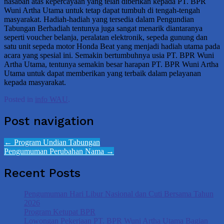
nasabah atas kepercayaan yang telah diberikan kepada PT. BPR
Wuni Artha Utama untuk tetap dapat tumbuh di tengah-tengah
masyarakat. Hadiah-hadiah yang tersedia dalam Pengundian
Tabungan Berhadiah tentunya juga sangat menarik diantaranya
seperti voucher belanja, peralatan elektronik, sepeda gunung dan
satu unit sepeda motor Honda Beat yang menjadi hadiah utama pada
acara yang spesial ini. Semakin bertumbuhnya usia PT. BPR Wuni
Artha Utama, tentunya semakin besar harapan PT. BPR Wuni Artha
Utama untuk dapat memberikan yang terbaik dalam pelayanan
kepada masyarakat.
Posted in
info WAU
.
Post navigation
←
Program Undian Tabungan
Pengumuman Perubahan Nama
→
Recent Posts
Pengumuman Hari Libur Nasional dan Cuti Bersama Tahun
2026
Program Ketupat BPR
Lowongan Pekerjaan PT. BPR Wuni Artha Utama Bagian