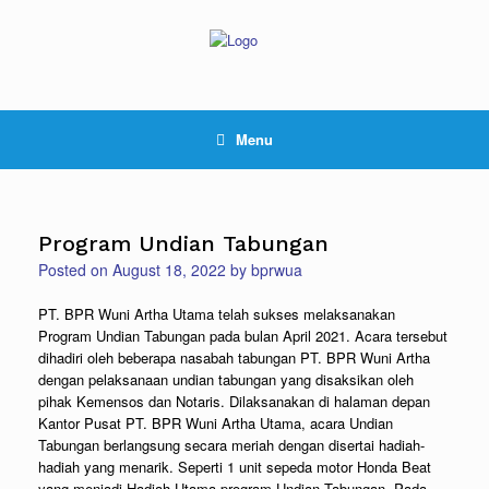
Skip
to
content
Menu
Program Undian Tabungan
Posted on
August 18, 2022
by
bprwua
PT. BPR Wuni Artha Utama telah sukses melaksanakan
Program Undian Tabungan pada bulan April 2021. Acara tersebut
dihadiri oleh beberapa nasabah tabungan PT. BPR Wuni Artha
dengan pelaksanaan undian tabungan yang disaksikan oleh
pihak Kemensos dan Notaris. Dilaksanakan di halaman depan
Kantor Pusat PT. BPR Wuni Artha Utama, acara Undian
Tabungan berlangsung secara meriah dengan disertai hadiah-
hadiah yang menarik. Seperti 1 unit sepeda motor Honda Beat
yang menjadi Hadiah Utama program Undian Tabungan. Pada